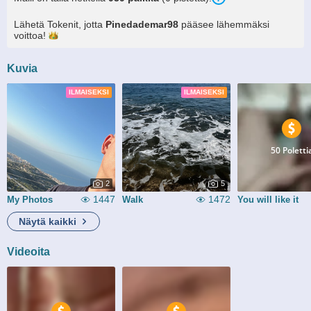
Lähetä Tokenit, jotta
Pinedademar98
pääsee lähemmäksi
voittoa!
Kuvia
ILMAISEKSI
ILMAISEKSI
50 Poletti
2
5
1447
1472
My Photos
Walk
You will like it
Näytä kaikki
Videoita