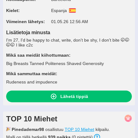
Kielet:
Espanja
Viimeinen lähetys:
01.05.26 12:56 AM
Lisätietoja minusta
I'm 27, I'd be happy to chat, write, don't be shy, I don't bite 🤭🤭
🤭🤭 I like c2c
Mikä saa meidät kiihottumaan:
Big Breasts Tanned Politeness Shaved Generosity
Mikä sammuttaa meidät:
Rudeness and impudence
Lähetä tippiä
TOP 10 Miehet
Pinedademar98
osallistuu
TOP 10 Miehet
kilpailu.
Malli on tällä hetkellä
939 paikka
(0 pistettä).