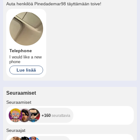
Auta henkilöä
Pinedademar98
täyttämään toive!
Telephone
I would like a new
phone
Lue lisää
Seuraamiset
+160
Seuraamiset
+160
seurattavia
+333
Seuraajat