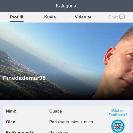
Pinedademar98
Kategoriat
Profiili
Kuvia
Videoita
Chat
Pinedademar98
Nimi:
Guapa
Mikä on
FanBoost?
Olen:
Pariskunta mies + mies
Kotikaupunki:
Barcelona