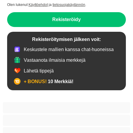
Olen lukenut
Käyttöehdot
ja
tietosuojakäytännön
.
Rekisteröidy
Rekisteröitymisen jälkeen voit:
Keskustele mallien kanssa chat-huoneissa
Vastaanota ilmaisia merkkejä
Lähetä tippejä
+ BONUS!
10 Merkkiä!
18+ teinejä
Aasialaisia
Ajeltuja pilluja