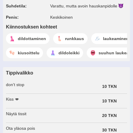
Suhdetila:
Varattu, mutta avoin
hauskanpidolle
Penis:
Keskikoinen
Kiinnostuksen kohteet
dildottaminen
runkkaus
laukeaminen
kiusoittelu
dildoleikki
suuhun laukeam
Tippivalikko
don't stop
10 TKN
Kiss 💋
10 TKN
Näytä tissit
20 TKN
Ota yläosa pois
30 TKN