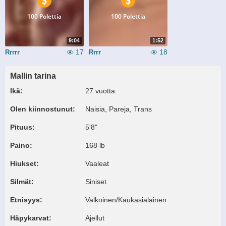
100 Polettia
100 Polettia
9:04
1:52
17
18
Rrrrr
Rrrr
Mallin tarina
Ikä:
27 vuotta
Olen kiinnostunut:
Naisia, Pareja, Trans
Pituus:
5'8"
Paino:
168 lb
Hiukset:
Vaaleat
Silmät:
Siniset
Etnisyys:
Valkoinen/Kaukasialainen
Häpykarvat:
Ajellut