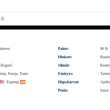
1
jakeeso
Paino:
90 lb
Hiukset:
Ruske
 Bogotá
Silmät:
Ruske
isia, Pareja, Trans
Etnisyys:
Tumma
Espanja
Häpykarvat:
Ajellu
Penis:
Suuri