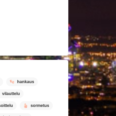
hankaus
vilauttelu
oittelu
sormetus