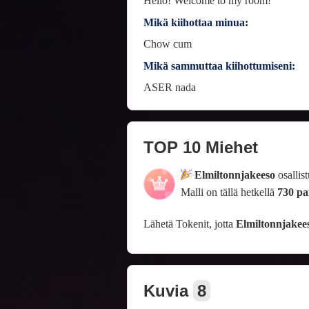
Hello! Welcome to my room!
Mikä kiihottaa minua:
Chow cum
Mikä sammuttaa kiihottumiseni:
ASER nada
TOP 10 Miehet
Elmiltonnjakeeso
osallis
Malli on tällä hetkellä
730 pa
Lähetä Tokenit, jotta
Elmiltonnjakee
Kuvia
8