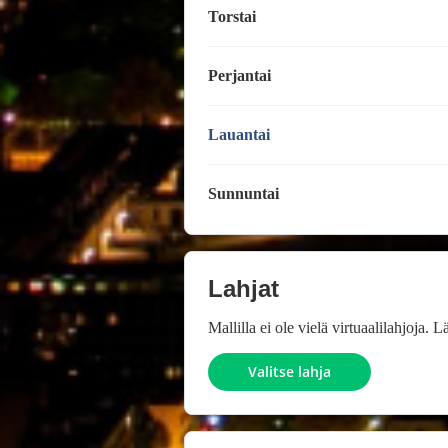
Torstai
Perjantai
Lauantai
Sunnuntai
Lahjat
Mallilla ei ole vielä virtuaalilahjoja.
Valitse lahja