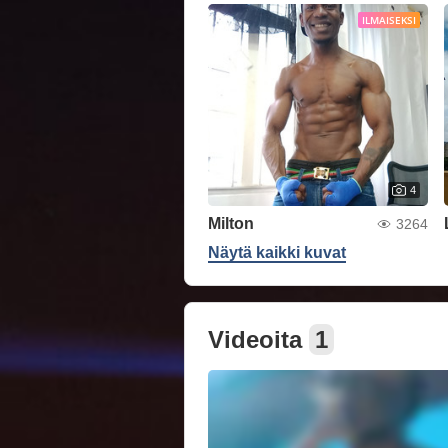
ILMAISEKSI
4
Milton
3264
Näytä kaikki kuvat
Videoita
1