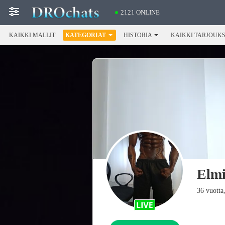
2121 ONLINE
KAIKKI MALLIT
KATEGORIAT
HISTORIA
KAIKKI TARJOUK
Elmi
36 vuotta