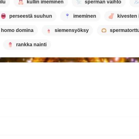
ilu
kullin imeminen
sperman vaihto
perseestä suuhun
imeminen
kivesten
homo domina
siemensyöksy
spermatortt
rankka nainti