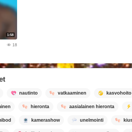
1:58
18
et
nautinto
vatkaaminen
kasvohoito
inen
hieronta
aasialainen hieronta
ibod
kamerashow
unelmointi
kius