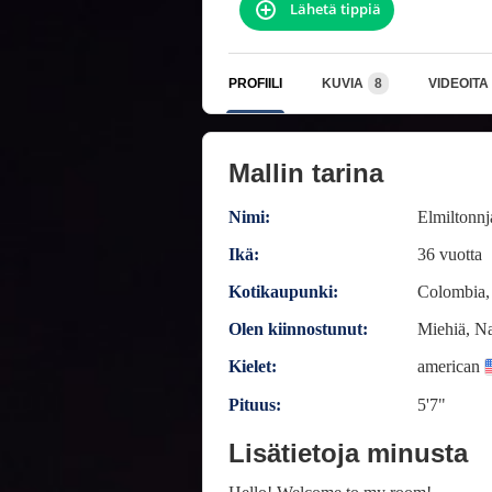
Lähetä tippiä
PROFIILI
KUVIA
8
VIDEOITA
Mallin tarina
Nimi:
Elmiltonn
Ikä:
36 vuotta
Kotikaupunki:
Colombia,
Olen kiinnostunut:
Miehiä, Na
Kielet:
american
Pituus:
5'7"
Lisätietoja minusta