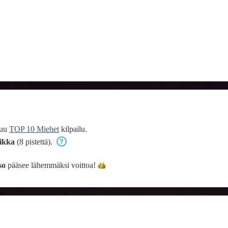
tuu
TOP 10 Miehet
kilpailu.
ikka
(8 pistettä).
so
pääsee lähemmäksi
voittoa!