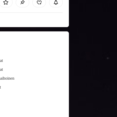
at
at
ihoinen
t