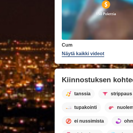
150 Polettia
Cum
Näytä kaikki videot
Kiinnostuksen kohte
tanssia
strippaus
tupakointi
nuolem
ei nussimista
ohm