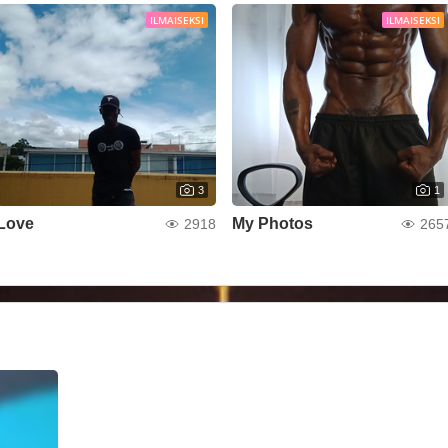
ILMAISEKSI
ILMAISEKSI
3
1
Love
My Photos
2918
265