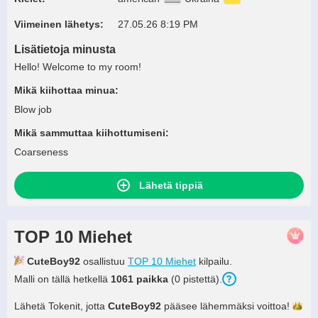
Viimeinen lähetys:
27.05.26 8:19 PM
Lisätietoja minusta
Hello! Welcome to my room!
Mikä kiihottaa minua:
Blow job
Mikä sammuttaa kiihottumiseni:
Coarseness
Lähetä tippiä
TOP 10 Miehet
CuteBoy92
osallistuu
TOP 10 Miehet
kilpailu.
Malli on tällä hetkellä
1061 paikka
(0 pistettä).
Lähetä Tokenit, jotta
CuteBoy92
pääsee lähemmäksi
voittoa!