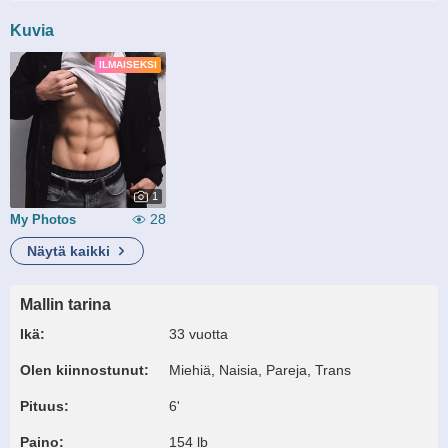
Kuvia
ILMAISEKSI
1
28
My Photos
Näytä kaikki
Mallin tarina
Ikä:
33 vuotta
Olen kiinnostunut:
Miehiä, Naisia, Pareja, Trans
Pituus:
6'
Paino:
154 lb