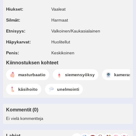
Hiukset:
Vaaleat
Silmät:
Harmaat
Etnisyys:
Valkoinen/Kaukasialainen
Häpykarvat:
Huolitellut
Penis:
Keskikoinen
Kiinnostuksen kohteet
masturbaatio
siemensyöksy
kamerash
käsihoito
unelmointi
Kommentit (0)
Ei vielä kommentteja
Lahjat