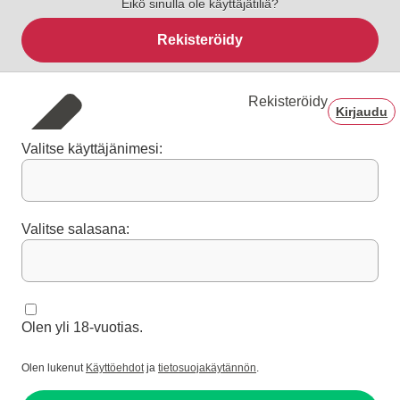
Eikö sinulla ole käyttäjätiliä?
Rekisteröidy
Rekisteröidy
Kirjaudu
Valitse käyttäjänimesi:
Valitse salasana:
Olen yli 18-vuotias.
Olen lukenut
Käyttöehdot
ja
tietosuojakäytännön
.