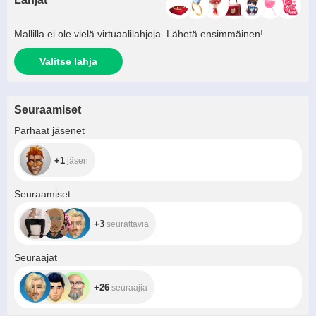
Mallilla ei ole vielä virtuaalilahjoja. Lähetä ensimmäinen!
Valitse lahja
Seuraamiset
+1
Parhaat jäsenet
+1
jäsen
+3
Seuraamiset
+3
seurattavia
+26
Seuraajat
+26
seuraajia