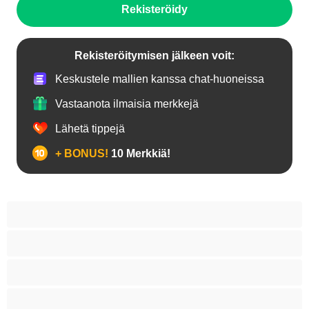
Rekisteröidy
Rekisteröitymisen jälkeen voit:
Keskustele mallien kanssa chat-huoneissa
Vastaanota ilmaisia merkkejä
Lähetä tippejä
+ BONUS!
10 Merkkiä!
18+ teinejä
Aasialaisia
Ajeltuja pilluja
Anaali